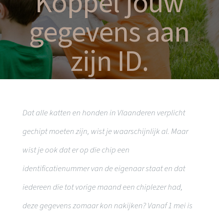
Koppel jouw
gegevens aan
zijn ID.
Dat alle katten en honden in Vlaanderen verplicht
gechipt moeten zijn, wist je waarschijnlijk al. Maar
wist je ook dat er op die chip een
identificatienummer van de eigenaar staat en dat
iedereen die tot vorige maand een chiplezer had,
deze gegevens zomaar kon nakijken? Vanaf 1 mei is