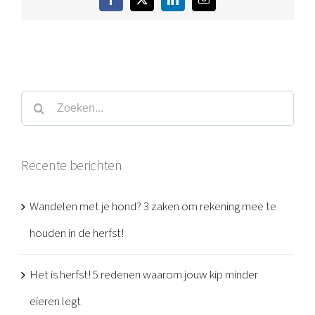
Facebook
Twitter
LinkedIn
E-
mail
Zoeken
naar:
Recente berichten
Wandelen met je hond? 3 zaken om rekening mee te
houden in de herfst!
Het is herfst! 5 redenen waarom jouw kip minder
eieren legt