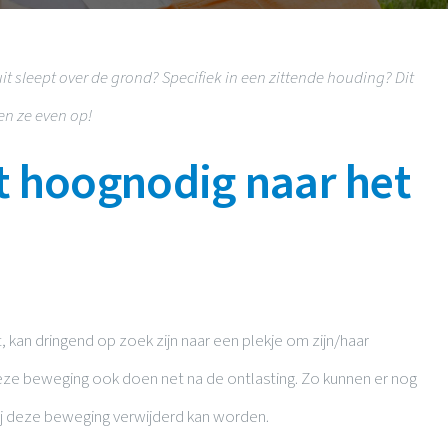
uit sleept over de grond? Specifiek in een zittende houding? Dit
n ze even op!
 hoognodig naar het
kan dringend op zoek zijn naar een plekje om zijn/haar
eze beweging ook doen net na de ontlasting. Zo kunnen er nog
kzij deze beweging verwijderd kan worden.