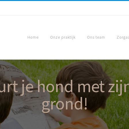
Home
Onze praktijk
Ons team
Zorga
t je hond met zij
grond!