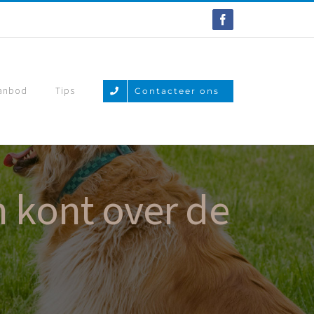
Facebook
anbod
Tips
Contacteer ons
n kont over de