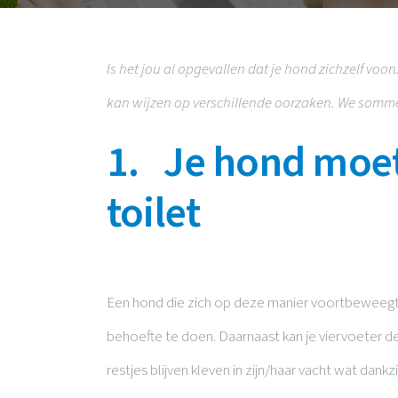
Is het jou al opgevallen dat je hond zichzelf voor
kan wijzen op verschillende oorzaken. We somme
1. Je hond moet
toilet
Een hond die zich op deze manier voortbeweegt, 
behoefte te doen. Daarnaast kan je viervoeter d
restjes blijven kleven in zijn/haar vacht wat dan