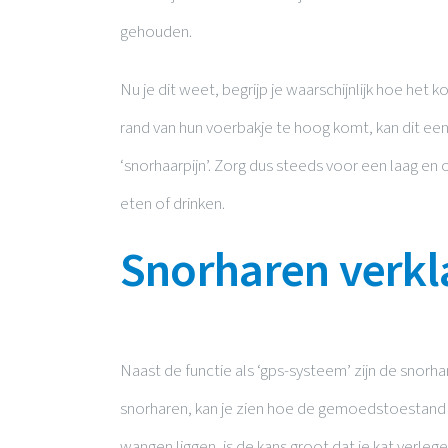
gehouden.
Nu je dit weet, begrijp je waarschijnlijk hoe het 
rand van hun voerbakje te hoog komt, kan dit een
‘snorhaarpijn’. Zorg dus steeds voor een laag en o
eten of drinken.
Snorharen verk
Naast de functie als ‘gps-systeem’ zijn de snor
snorharen, kan je zien hoe de gemoedstoestand v
wangen liggen, is de kans groot dat je kat verlege