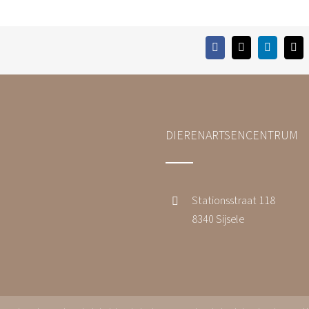
Facebook
Twitter
LinkedIn
E-
mai
DIERENARTSENCENTRUM
Stationsstraat 118
8340 Sijsele