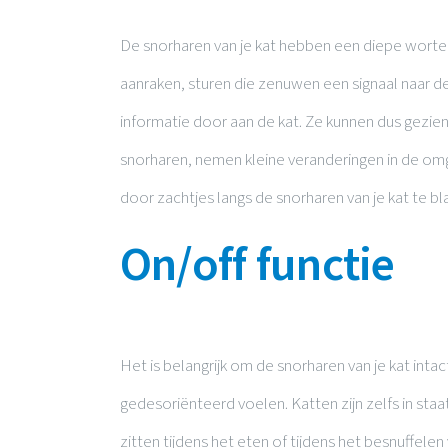
De snorharen van je kat hebben een diepe wortel
aanraken, sturen die zenuwen een signaal naar d
informatie door aan de kat. Ze kunnen dus gezien 
snorharen, nemen kleine veranderingen in de omg
door zachtjes langs de snorharen van je kat te bla
On/off functie
Het is belangrijk om de snorharen van je kat intac
gedesoriënteerd voelen. Katten zijn zelfs in staat
zitten tijdens het eten of tijdens het besnuffel