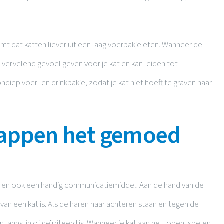
komt dat katten liever uit een laag voerbakje eten. Wanneer de
 vervelend gevoel geven voor je kat en kan leiden tot
ndiep voer- en drinkbakje, zodat je kat niet hoeft te graven naar
lappen het gemoed
haren ook een handig communicatiemiddel. Aan de hand van de
an een kat is. Als de haren naar achteren staan en tegen de
n, angstig of geïrriteerd is. Wanneer je kat aan het lopen, spelen