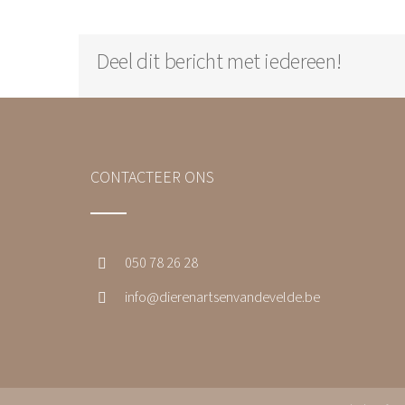
Deel dit bericht met iedereen!
CONTACTEER ONS
050 78 26 28
info@dierenartsenvandevelde.be