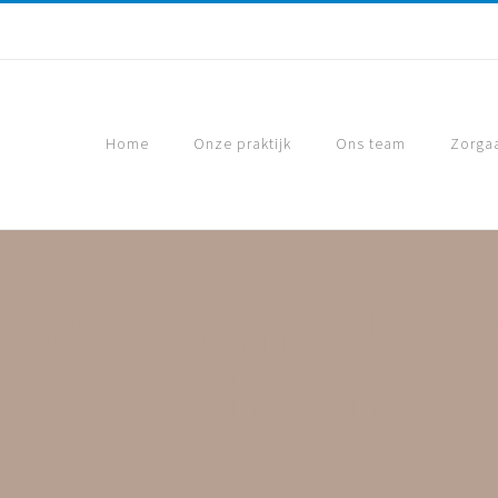
Home
Onze praktijk
Ons team
Zorga
 Maps van je kat, d
snorharen!