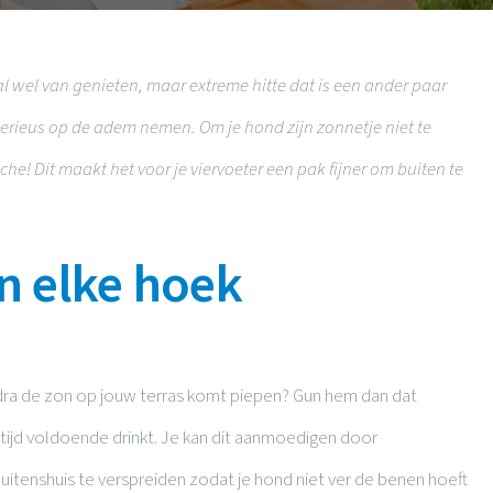
el van genieten, maar extreme hitte dat is een ander paar
serieus op de adem nemen. Om je hond zijn zonnetje niet te
e! Dit maakt het voor je viervoeter een pak fijner om buiten te
n elke hoek
odra de zon op jouw terras komt piepen? Gun hem dan dat
jkertijd voldoende drinkt. Je kan dit aanmoedigen door
itenshuis te verspreiden zodat je hond niet ver de benen hoeft