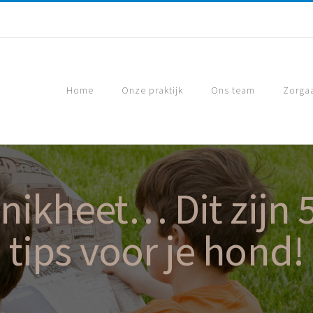
Home
Onze praktijk
Ons team
Zorga
 snikheet… Dit zijn
tips voor je hond!