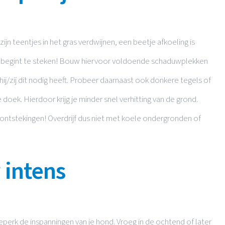
zijn teentjes in het gras verdwijnen, een beetje afkoeling is
je begint te steken! Bouw hiervoor voldoende schaduwplekken
hij/zij dit nodig heeft. Probeer daarnaast ook donkere tegels of
oek. Hierdoor krijg je minder snel verhitting van de grond.
ontstekingen! Overdrijf dus niet met koele ondergronden of
 intens
eperk de inspanningen van je hond. Vroeg in de ochtend of later