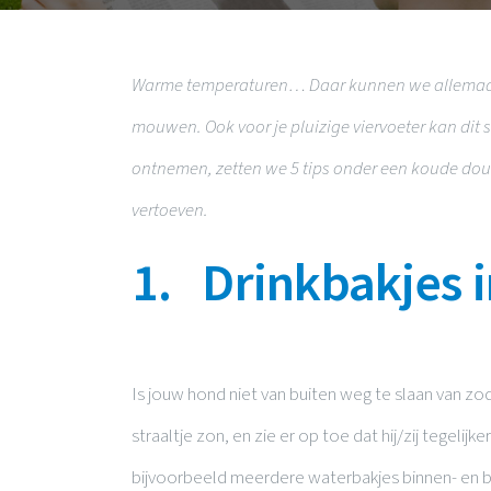
Warme temperaturen… Daar kunnen we allemaal w
mouwen. Ook voor je pluizige viervoeter kan dit 
ontnemen, zetten we 5 tips onder een koude douch
vertoeven.
1. Drinkbakjes i
Is jouw hond niet van buiten weg te slaan van z
straaltje zon, en zie er op toe dat hij/zij tegeli
bijvoorbeeld meerdere waterbakjes binnen- en bu